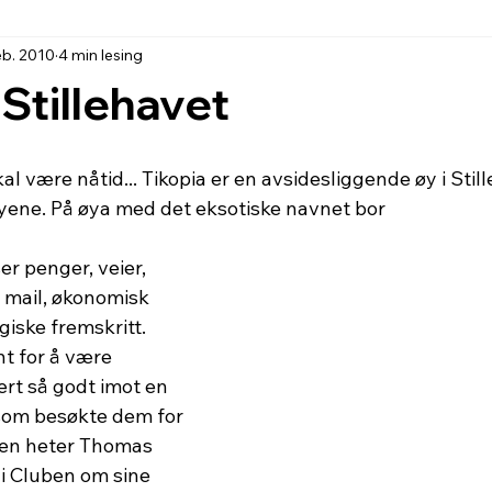
eb. 2010
4 min lesing
 Stillehavet
kal være nåtid... Tikopia er en avsidesliggende øy i Stil
yene. På øya med det eksotiske navnet bor
er penger, veier, 
, mail, økonomisk 
giske fremskritt. 
t for å være 
rt så godt imot en 
som besøkte dem for 
nen heter Thomas 
 i Cluben om sine 