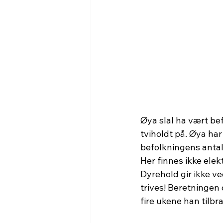
Øya slal ha vært bef
tviholdt på. Øya har
befolkningens antall
Her finnes ikke elekt
Dyrehold gir ikke ve
trives! Beretningen 
fire ukene han tilbr