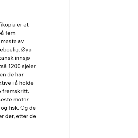
ikopia er et 
på fem 
 meste av 
eboelig. Øya 
kansk innsjø 
å 1200 sjeler. 
nen de har 
ive i å holde 
 fremskritt. 
neste motor. 
og fisk. Og de 
 der, etter de 