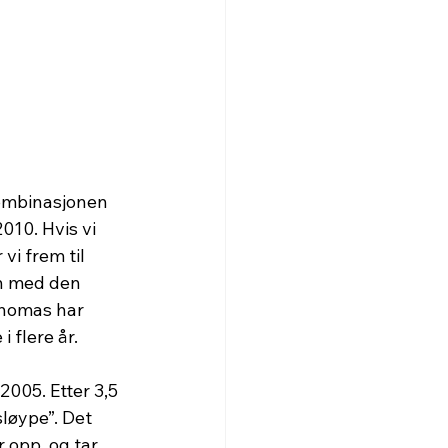
kombinasjonen 
010. Hvis vi 
i frem til 
en med den 
Thomas har 
 flere år.
2005. Etter 3,5 
sløype”. Det 
 opp, og tar 