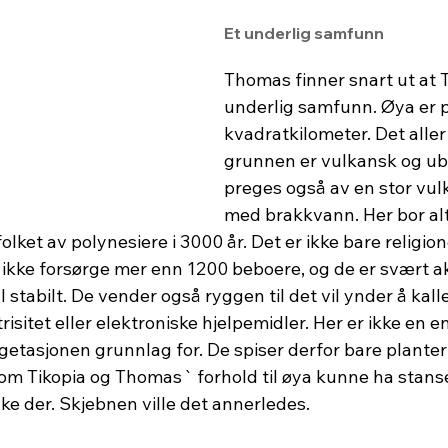
Et underlig samfunn
Thomas finner snart ut at T
underlig samfunn. Øya er 
kvadratkilometer. Det aller
grunnen er vulkansk og ub
preges også av en stor vul
med brakkvann. Her bor alts
olket av polynesiere i 3000 år. Det er ikke bare religio
 ikke forsørge mer enn 1200 beboere, og de er svært akt
 stabilt. De vender også ryggen til det vil ynder å kalle
risitet eller elektroniske hjelpemidler. Her er ikke en e
getasjonen grunnlag for. De spiser derfor bare planter 
om Tikopia og Thomas` forhold til øya kunne ha stanser
ake der. Skjebnen ville det annerledes.