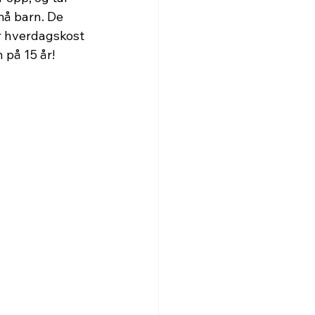
må barn. De 
r hverdagskost 
 på 15 år!