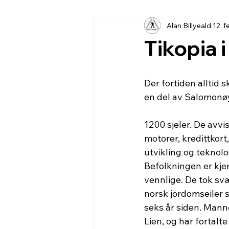
Alan Billyeald
12. f
Tikopia i
Der fortiden alltid s
en del av Salomonø
1200 sjeler. De avvis
motorer, kredittkort
utvikling og teknolo
Befolkningen er kjen
vennlige. De tok svæ
norsk jordomseiler 
seks år siden. Man
Lien, og har fortalte