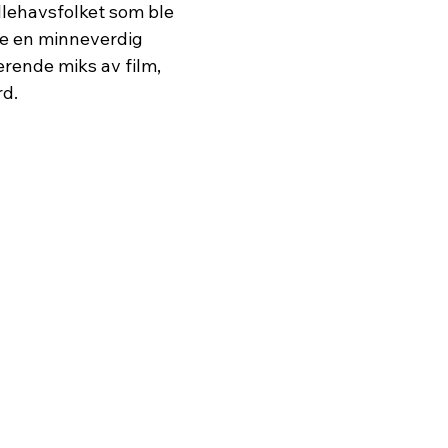
llehavsfolket som ble 
le en minneverdig 
rende miks av film, 
rd.