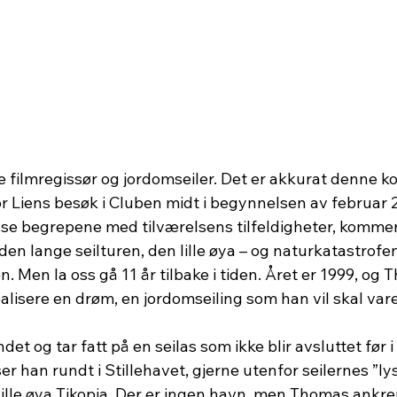
 filmregissør og jordomseiler. Det er akkurat denne 
r Liens besøk i Cluben midt i begynnelsen av februar 2
se begrepene med tilværelsens tilfeldigheter, kommer v
den lange seilturen, den lille øya – og naturkatastrof
 Men la oss gå 11 år tilbake i tiden. Året er 1999, og 
alisere en drøm, en jordomseiling som han vil skal vare i
et og tar fatt på en seilas som ikke blir avsluttet før i 
er han rundt i Stillehavet, gjerne utenfor seilernes ”ly
lille øya Tikopia. Der er ingen havn, men Thomas ankrer