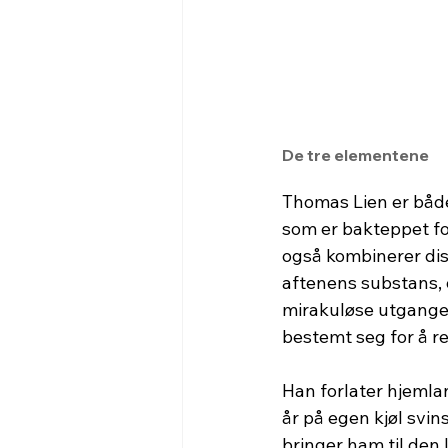
De tre elementene
Thomas Lien er både
som er bakteppet fo
også kombinerer dis
aftenens substans, 
mirakuløse utgangen.
bestemt seg for å re
Han forlater hjemland
år på egen kjøl svins
bringer ham til den 