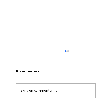
Kommentarer
Skriv en kommentar …
Agurknytt fra Pau og Oslo