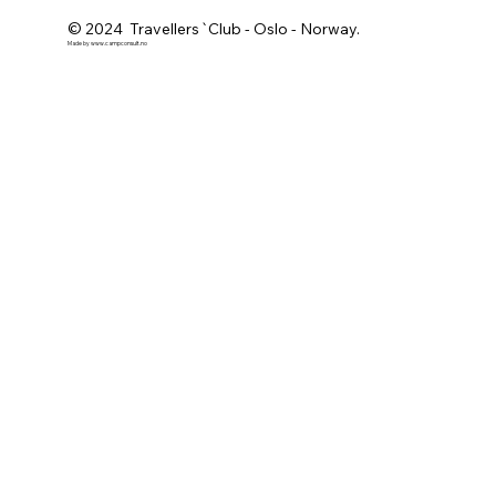
© 2024 Travellers`Club - Oslo - Norway.
Made by
www.campconsult.no