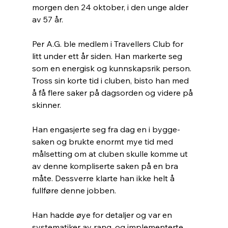
morgen den 24 oktober, i den unge alder 
av 57 år. 
Per A.G. ble medlem i Travellers Club for 
litt under ett år siden. Han markerte seg 
som en energisk og kunnskapsrik person. 
Tross sin korte tid i cluben, bisto han med 
å få flere saker på dagsorden og videre på 
skinner. 
Han engasjerte seg fra dag en i bygge-
saken og brukte enormt mye tid med 
målsetting om at cluben skulle komme ut 
av denne kompliserte saken på en bra 
måte. Dessverre klarte han ikke helt å 
fullføre denne jobben. 
Han hadde øye for detaljer og var en 
systematiker av rang, og implementerte 