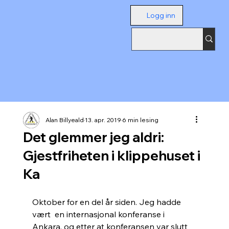
Logg inn
Alan Billyeald
13. apr. 2019
6 min lesing
Det glemmer jeg aldri:
Gjestfriheten i klippehuset i
Ka
Oktober for en del år siden. Jeg hadde 
vært  en internasjonal konferanse i 
Ankara, og etter at konferansen var slutt 