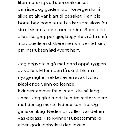
liten, naturlig voll som omkranset 
området, og guiden løp i forvegen for å 
sikre at alt var klart til besøket. Han ble 
borte bak noen tette busker som sloss for 
sin eksistens i den tørre jorden. Som folk i 
alle slike grupper gjør, begynte vi å ta små, 
individuelle avstikkere mens vi ventet selv 
om instruksen lød «vent her».
Jeg begynte å gå mot nord oppå ryggen 
av vollen. Etter noen få skritt ble min  
nysgjerrighet vekket av en svak lyd av 
plaskende vann og leende 
kvinnestemmer fra et sted ikke så langt 
unna.  Jeg gikk rundt hundre meter videre 
mot der jeg mente lydene kom fra. Og 
ganske riktig: Nedenfor vollen var det en 
vaskeplass. Fire kvinner i ubestemmelig 
alder, godt innhyllet i den lokale 