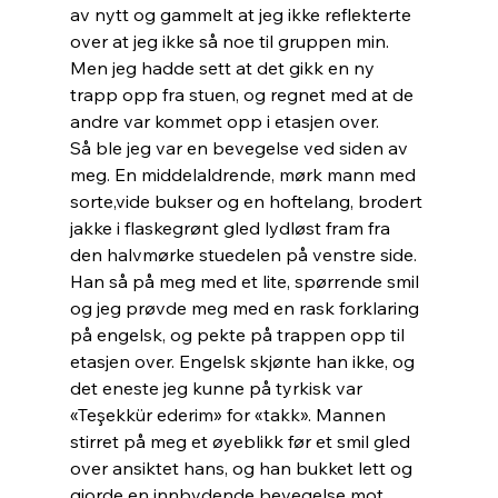
av nytt og gammelt at jeg ikke reflekterte 
over at jeg ikke så noe til gruppen min. 
Men jeg hadde sett at det gikk en ny 
trapp opp fra stuen, og regnet med at de 
andre var kommet opp i etasjen over.
Så ble jeg var en bevegelse ved siden av 
meg. En middelaldrende, mørk mann med 
sorte,vide bukser og en hoftelang, brodert 
jakke i flaskegrønt gled lydløst fram fra 
den halvmørke stuedelen på venstre side. 
Han så på meg med et lite, spørrende smil 
og jeg prøvde meg med en rask forklaring 
på engelsk, og pekte på trappen opp til 
etasjen over. Engelsk skjønte han ikke, og 
det eneste jeg kunne på tyrkisk var 
«Teşekkür ederim» for «takk». Mannen 
stirret på meg et øyeblikk før et smil gled 
over ansiktet hans, og han bukket lett og 
gjorde en innbydende bevegelse mot 