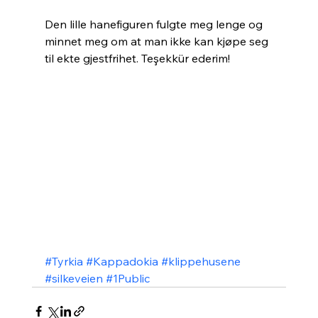
Den lille hanefiguren fulgte meg lenge og 
minnet meg om at man ikke kan kjøpe seg 
til ekte gjestfrihet. Teşekkür ederim!
#Tyrkia
#Kappadokia
#klippehusene
#silkeveien
#1Public