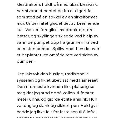
klesdrakten, holdt på med ukas klesvask. 
Varmtvannet hentet de fra et digert fat 
som stod på en sokkel av en sirkelformet 
mur. Under fatet glødet det av brennende 
kull. Vasken foregikk i medbrakte, store 
bøtter, og skyllingen skjedde ved hjelp av 
vann de pumpet opp fra grunnen fra ved 
en rusten pumpe. Spillvannet hev de over 
et beplantet lite område rett ved siden av 
pumpen.
Jeg iakttok den huslige, tradisjonelle 
sysselen og fiklet ubevisst med kameraet. 
Den nærmeste kvinnen fikk plutselig se 
meg der jeg stod oppå vollen, ti-femten 
meter unna, og gjorde et lite anskrik. Hun 
var ung og slank og sikkert pen. Heldigvis 
hadde jeg ikke falt for fristelsen til å løfte 