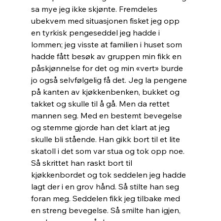
sa mye jeg ikke skjønte. Fremdeles 
ubekvem med situasjonen fisket jeg opp 
en tyrkisk pengeseddel jeg hadde i 
lommen; jeg visste at familien i huset som 
hadde fått besøk av gruppen min fikk en 
påskjønnelse for det og min «vert» burde 
jo også selvfølgelig få det. Jeg la pengene 
på kanten av kjøkkenbenken, bukket og 
takket og skulle til å gå. Men da rettet 
mannen seg. Med en bestemt bevegelse 
og stemme gjorde han det klart at jeg 
skulle bli stående. Han gikk bort til et lite 
skatoll i det som var stua og tok opp noe. 
Så skrittet han raskt bort til 
kjøkkenbordet og tok seddelen jeg hadde 
lagt der i en grov hånd. Så stilte han seg 
foran meg. Seddelen fikk jeg tilbake med 
en streng bevegelse. Så smilte han igjen, 