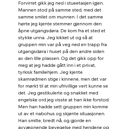
Forvirret gikk jeg ned i stueetasjen igjen. 
Mannen stod på samme sted, med det 
samme smilet om munnen. I det samme 
hørte jeg kjente stemmer gjennom den 
åpne utgangsdøra. De kom fra et sted et 
stykke unna. Jeg kikket ut og så at 
gruppen min var på veg ned en trapp fra 
utgangsdøra i huset på den andre siden 
av den lille plassen. Og det gikk opp for 
meg at jeg hadde gått inn i et privat, 
tyrkisk familiehjem. Jeg kjente 
skamrødmen stige i kinnene, men det var 
for mørkt til at min ufrivillige vert kunne se 
det. Jeg gestikulerte og snakket med 
engelske ord jeg visste at han ikke forstod. 
Men han hadde sett gruppen min komme 
ut av et nabohus og skjønte situasjonen. 
Han smilte, bredt nå, og gjorde en 
avvæpnende bevegelse med hendene og 