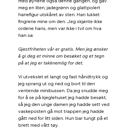
med øynene også denne gangen, og gav 
meg en liten, jadegrønn og glattpolert 
hanefigur utskåret av sten. Han lukket 
fingrene mine om den. Jeg skjønte ikke 
ordene hans, men var ikke i tvil om hva 
han sa:
Gjestfriheten vår er gratis. Men jeg ønsker 
å gi deg et minne om besøket og et tegn 
på at jeg er takknemlig for det.
Vi utvekslet et langt og fast håndtrykk og 
jeg sprang ut og ned og bort til den 
ventende minibussen. Da jeg snudde meg 
for å se på kjeglehuset jeg hadde besøkt, 
så jeg den unge damen jeg hadde sett ved 
vaskeposten gå mot trappen jeg hadde 
gått ned for litt siden. Hun bar tungt på et 
brett med vått tøy.