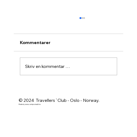
Kommentarer
Skriv en kommentar …
Agurknytt fra Pau og Oslo
© 2024 Travellers`Club - Oslo - Norway.
Made by
www.campconsult.no