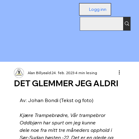
Logg inn
Alan Billyeald
24. feb. 2023
4 min lesing
DET GLEMMER JEG ALDRI
Av: Johan Bondi (Tekst og foto)
Kjære Trampebrødre, Vår trampebror 
Oddbjørn har spurt om jeg kunne
dele noe fra mitt tre måneders opphold i 
Sør-Sudan høsten -22. Det er en glede og 