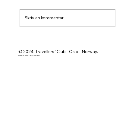
Skriv en kommentar …
Agurknytt fra Pau og Oslo
© 2024 Travellers`Club - Oslo - Norway.
Made by
www.campconsult.no