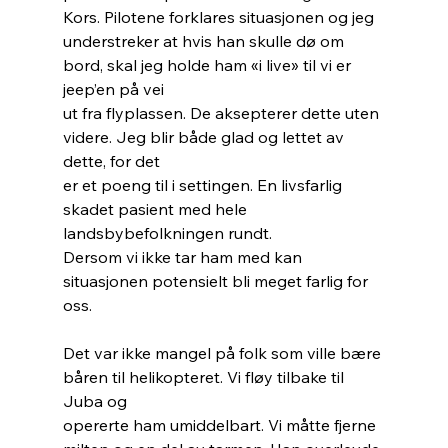
Kors. Pilotene forklares situasjonen og jeg
understreker at hvis han skulle dø om 
bord, skal jeg holde ham «i live» til vi er 
jeep’en på vei
ut fra flyplassen. De aksepterer dette uten 
videre. Jeg blir både glad og lettet av 
dette, for det
er et poeng til i settingen. En livsfarlig 
skadet pasient med hele 
landsbybefolkningen rundt.
Dersom vi ikke tar ham med kan 
situasjonen potensielt bli meget farlig for 
oss.
Det var ikke mangel på folk som ville bære 
båren til helikopteret. Vi fløy tilbake til 
Juba og
opererte ham umiddelbart. Vi måtte fjerne 