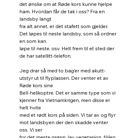
det ønske om at Røde kors kunne hjelpe 
ham. Hvordan får de tak i oss? Fra en 
landsby langt
fra alt annet, er det stafett som gjelder. 
Det løpes til neste landsby, som så ordner 
en som kan
løpe til neste, osv. Helt frem til et sted der 
de har satellitt-telefon.
Jeg drar så med to bag’er med akutt-
utstyr ut til flyplassen. Der venter et av 
Røde kors sine
Bell-helikoptre. Det er samme type som vi 
kjenner fra Vietnamkrigen, men disse er 
helt hvite
med et rødt kors på siden. Vi tar av og flyr 
mot landsbyen der den skadde venter 
oss. Vi ser
for det meste grønn, lav vegetasjon, Nilen 