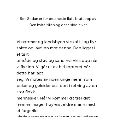
Sør-Sudan er for det meste flatt, brutt opp av 
Den hvite Nilen og dens side-elver.
Vi nærmer og landsbyen vi skal til og flyr 
sakte og lavt inn mot denne. Den ligger i 
et tørt
område og støv og sand hvirvles opp når 
vi flyr inn. Vi går ut av helikopteret når 
dette har lagt
seg. Vi møtes av noen unge menn som 
peker og geleider oss bort i retning av en 
stor flokk
mennesker. Når vi kommer dit trer det 
frem en mager høyreist eldre mann med 
et fargerikt
klede rundt seg og et langt spyd i hånden. 