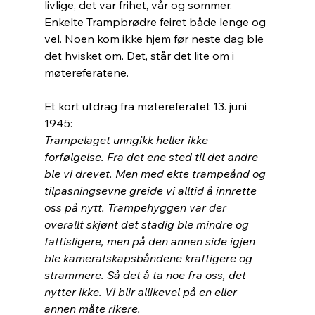
livlige, det var frihet, vår og sommer. 
Enkelte Trampbrødre feiret både lenge og 
vel. Noen kom ikke hjem før neste dag ble 
det hvisket om. Det, står det lite om i 
møtereferatene.
Et kort utdrag fra møtereferatet 13. juni 
1945:
Trampelaget unngikk heller ikke 
forfølgelse. Fra det ene sted til det andre 
ble vi drevet. Men med ekte trampeånd og 
tilpasningsevne greide vi alltid å innrette 
oss på nytt. Trampehyggen var der 
overallt skjønt det stadig ble mindre og 
fattisligere, men på den annen side igjen 
ble kameratskapsbåndene kraftigere og 
strammere. Så det å ta noe fra oss, det 
nytter ikke. Vi blir allikevel på en eller 
annen måte rikere.