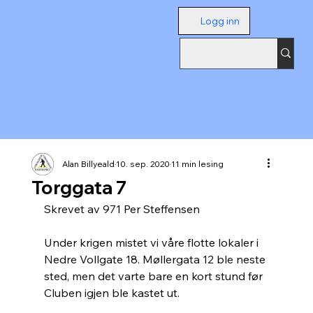
Logg inn
Alan Billyeald
10. sep. 2020
11 min lesing
Torggata 7
Skrevet av 971 Per Steffensen
Under krigen mistet vi våre flotte lokaler i 
Nedre Vollgate 18. Møllergata 12 ble neste 
sted, men det varte bare en kort stund før 
Cluben igjen ble kastet ut.