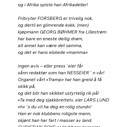
og i Afrika spiste han Afrikadeller!
Fribryter FORSBERG er trivelig nok,
og dertil en glimrende kokk, (men)
kjøpmann GEORG BØHMER fra Lillestrøm
har bare en eneste deilig drøm,
alt annet kan være det samma,
og det er hans elskede «mamma»
ingen avis – eller press´eier får
sånn redaktør som han NESSEIER´ n vår!
Organet vårt «Tramp» har han greid å få
skikk på,
og det blir han skikket ustyrtelig rik på!
«Ta med deg sjakkbrettet», sier LARS LUND
«hv´s du vil ha deg en rolig stund»!
Han er nok klubbens roligste mann,
skjønt han har fart i masser av land.
CHRISTIAN BOYE er klubbens kasserer,