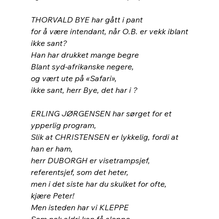
THORVALD BYE har gått i pant
for å være intendant, når O.B. er vekk iblant
ikke sant?
Han har drukket mange begre
Blant syd-afrikanske negere,
og vært ute på «Safari»,
ikke sant, herr Bye, det har i ?
ERLING JØRGENSEN har sørget for et 
ypperlig program,
Slik at CHRISTENSEN er lykkelig, fordi at 
han er ham,
herr DUBORGH er visetrampsjef, 
referentsjef, som det heter,
men i det siste har du skulket for ofte, 
kjære Peter!
Men isteden har vi KLEPPE
Som nok aldri kan få sleppe,