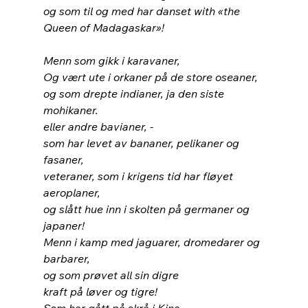
og som til og med har danset with «the 
Queen of Madagaskar»!
Menn som gikk i karavaner,
Og vært ute i orkaner på de store oseaner,
og som drepte indianer, ja den siste 
mohikaner.
eller andre bavianer, -
som har levet av bananer, pelikaner og 
fasaner,
veteraner, som i krigens tid har fløyet 
aeroplaner,
og slått hue inn i skolten på germaner og 
japaner!
Menn i kamp med jaguarer, dromedarer og 
barbarer,
og som prøvet all sin digre
kraft på løver og tigre!
Som har gått på skrå i Kina,