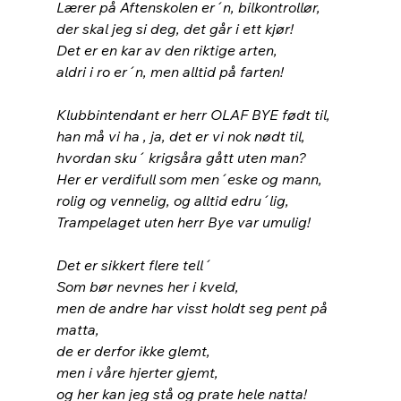
Lærer på Aftenskolen er´n, bilkontrollør,
der skal jeg si deg, det går i ett kjør!
Det er en kar av den riktige arten,
aldri i ro er´n, men alltid på farten!
Klubbintendant er herr OLAF BYE født til,
han må vi ha , ja, det er vi nok nødt til,
hvordan sku´ krigsåra gått uten man?
Her er verdifull som men´eske og mann,
rolig og vennelig, og alltid edru´lig,
Trampelaget uten herr Bye var umulig!
Det er sikkert flere tell´
Som bør nevnes her i kveld,
men de andre har visst holdt seg pent på 
matta,
de er derfor ikke glemt,
men i våre hjerter gjemt,
og her kan jeg stå og prate hele natta!