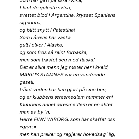
blant de guleste svina,
svettet blod i Argentina, krysset Spaniens 
signorina,
og blitt snytt i Palestina!
Som i årevis har vaska
gull i elver i Alaska,
og som frøs så reint forbaska,
men som trøstet seg med flaska!
Det er slike menn jeg møter her i kveld,
MARIUS STAMNES var en vandrende 
gesell,
trålet veden har han gjort på sine ben,
og er klubbens æresmedlem nummer én!
Klubbens annet æresmedlem er en aktet 
man av by´n,
Herre FINN WIBORG, som har skaffet oss 
«gryn,»
men han preker og regjerer hovedsag´lig,