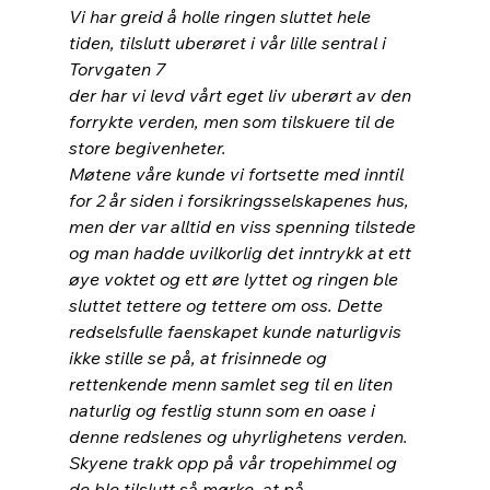
Vi har greid å holle ringen sluttet hele 
tiden, tilslutt uberøret i vår lille sentral i 
Torvgaten 7
der har vi levd vårt eget liv uberørt av den 
forrykte verden, men som tilskuere til de 
store begivenheter.
Møtene våre kunde vi fortsette med inntil 
for 2 år siden i forsikringsselskapenes hus, 
men der var alltid en viss spenning tilstede 
og man hadde uvilkorlig det inntrykk at ett 
øye voktet og ett øre lyttet og ringen ble 
sluttet tettere og tettere om oss. Dette 
redselsfulle faenskapet kunde naturligvis 
ikke stille se på, at frisinnede og 
rettenkende menn samlet seg til en liten 
naturlig og festlig stunn som en oase i 
denne redslenes og uhyrlighetens verden.
Skyene trakk opp på vår tropehimmel og 
de ble tilslutt så mørke, at på 