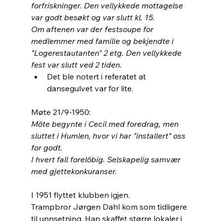
forfriskninger. Den vellykkede mottagelse 
var godt besøkt og var slutt kl. 15.
Om aftenen var der festsoupe for 
medlemmer med familie og bekjendte i 
"Logerestautanten" 2 etg. Den vellykkede 
fest var slutt ved 2 tiden.
Det ble notert i referatet at 
dansegulvet var for lite.
Møte 21/9-1950:
Möte begynte i Cecil med foredrag, men 
sluttet i Humlen, hvor vi har "installert" oss 
for godt.
I hvert fall forelöbig. Selskapelig samvær 
med gjettekonkuranser.
I 1951 flyttet klubben igjen. 
Trampbror Jørgen Dahl kom som tidligere 
til unnsetning. Han skaffet større lokaler i 