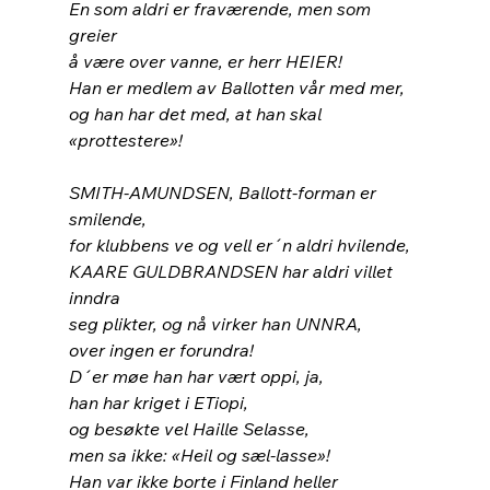
En som aldri er fraværende, men som 
greier
å være over vanne, er herr HEIER!
Han er medlem av Ballotten vår med mer,
og han har det med, at han skal 
«prottestere»!
SMITH-AMUNDSEN, Ballott-forman er 
smilende,
for klubbens ve og vell er´n aldri hvilende,
KAARE GULDBRANDSEN har aldri villet 
inndra
seg plikter, og nå virker han UNNRA,
over ingen er forundra!
D´er møe han har vært oppi, ja,
han har kriget i ETiopi,
og besøkte vel Haille Selasse,
men sa ikke: «Heil og sæl-lasse»!
Han var ikke borte i Finland heller