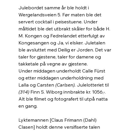
Julebordet samme år ble holdt i 
Wergelandsveien 5. Før maten ble det 
servert cocktail i peisestuene. Under 
måltidet ble det utbrakt skåler for både H. 
M. Kongen og Fedrelandet etterfulgt av 
Kongesangen og Ja, vi elsker. Juletalen 
ble avsluttet med Deilig er Jorden. Det var 
taler for gjestene, taler for damene og 
takketale på vegne av gjestene.
Under middagen underholdt Calle Fürst 
og etter middagen underholdning med 
Lalla og Carsten 
(Carlsen).
 Julelotteriet til 
(314)
 Finn S. Wiborg innbrakte kr. 1056,-. 
Alt ble filmet og fotografert til utpå natta 
en gang.
Lyktemannen [Claus Frimann (Dahl) 
Clasen] holdt denne versifiserte talen 