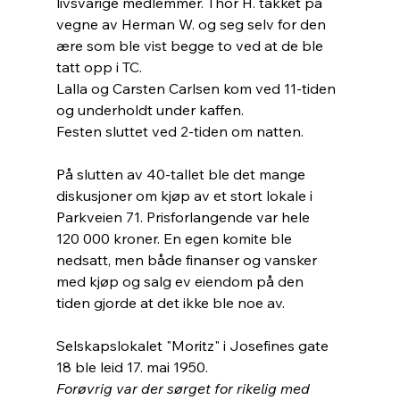
livsvarige medlemmer. Thor H. takket på 
vegne av Herman W. og seg selv for den 
ære som ble vist begge to ved at de ble 
tatt opp i TC. 
Lalla og Carsten Carlsen kom ved 11-tiden 
og underholdt under kaffen.
Festen sluttet ved 2-tiden om natten.
På slutten av 40-tallet ble det mange 
diskusjoner om kjøp av et stort lokale i 
Parkveien 71. Prisforlangende var hele 
120 000 kroner. En egen komite ble 
nedsatt, men både finanser og vansker 
med kjøp og salg ev eiendom på den 
tiden gjorde at det ikke ble noe av.
Selskapslokalet "Moritz" i Josefines gate 
18 ble leid 17. mai 1950.
Forøvrig var der sørget for rikelig med 