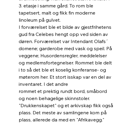
3. etasje i samme gård. To rom ble 
tapetsert, malt og fikk fin moderne 
linoleum på gulvet.
I forværelset ble et bilde av gjestfrihetens 
gud fra Celebes hengt opp ved siden av 
døren. Forværelset var Intendant Olafs´ 
domene; garderobe med vask og speil. På 
veggene; Husordensregler, meddelelser 
og medlemsfortegnelser. Rommet ble delt 
i to så det ble et koselig konferanse- og 
møterom her. Et stort isskap var en del av 
inventaret. I det andre 
rommet et prektig rundt bord, småbord 
og noen behagelige skinnstoler. 
"Drukkenskapet" og et arkivskap fikk også 
plass. Det meste av samlingene kom på 
plass, allerede da med en "Afrikavegg."  