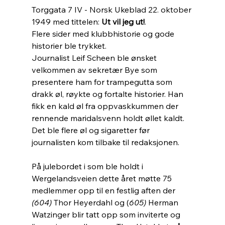
Torggata 7 IV - Norsk Ukeblad 22. oktober 
1949 med tittelen: 
Ut vil jeg ut!
. 
Flere sider med klubbhistorie og gode 
historier ble trykket. 
Journalist Leif Scheen ble ønsket 
velkommen av sekretær Bye som 
presentere ham for trampegutta som 
drakk øl, røykte og fortalte historier. Han 
fikk en kald øl fra oppvaskkummen der 
rennende maridalsvenn holdt øllet kaldt. 
Det ble flere øl og sigaretter før 
journalisten kom tilbake til redaksjonen.
På julebordet i som ble holdt i 
Wergelandsveien dette året møtte 75 
medlemmer opp til en festlig aften der 
(604) 
Thor Heyerdahl og (
605)
 Herman 
Watzinger blir tatt opp som inviterte og 