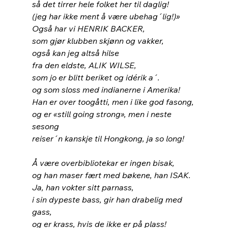
så det tirrer hele folket her til daglig!
(jeg har ikke ment å være ubehag´lig!)»
Også har vi HENRIK BACKER,
som gjør klubben skjønn og vakker,
også kan jeg altså hilse
fra den eldste, ALIK WILSE,
som jo er blitt beriket og idérik a´.
og som sloss med indianerne i Amerika!
Han er over toogåtti, men i like god fasong,
og er «still going strong», men i neste 
sesong
reiser´n kanskje til Hongkong, ja so long!
Å være overbibliotekar er ingen bisak,
og han maser fært med bøkene, han ISAK.
Ja, han vokter sitt parnass,
i sin dypeste bass, gir han drabelig med 
gass,
og er krass, hvis de ikke er på plass!