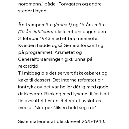
nordmenn," både i Torvgaten og andre 
steder i byen.
Årstrampemöte 
(årsfest)
 og 15-års-möte 
(15-års jubileum) 
ble feiret onsdagen den 
3. februar 1943 med et bra fremmøte. 
Kvelden hadde også Generalforsamling 
på programmet. Årsmøtet og 
Generalforsamlingen gikk unna på 
rekordtid.
Til middag ble det servert fiskekabaret og 
kake til dessert. Det interne referatet gir 
inntrykk av det var heller dårlig med gode 
drikkevarer. Blinking med lysene til fastsatt 
tid avsluttet festen. Referatet avsluttes 
med at "skipper Nilsen hold seg i ro".
Siste møtereferat ble skrevet 26/5-1943.