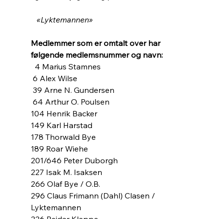
«Lyktemannen»
Medlemmer som er omtalt over har 
følgende medlemsnummer og navn:
  4 Marius Stamnes
 6 Alex Wilse
 39 Arne N. Gundersen
 64 Arthur O. Poulsen
104 Henrik Backer
149 Karl Harstad
178 Thorwald Bye
189 Roar Wiehe
201/646 Peter Duborgh
227 Isak M. Isaksen
266 Olaf Bye / O.B.
296 Claus Frimann (Dahl) Clasen / 
Lyktemannen
226 Reidar Kleppe