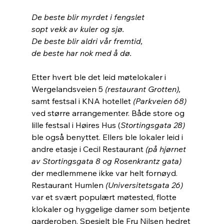
De beste blir myrdet i fengslet
sopt vekk av kuler og sjø.
De beste blir aldri vår fremtid,
de beste har nok med å dø.
Etter hvert ble det leid møtelokaler i 
Wergelandsveien 5 
(restaurant Grotten),
samt festsal i KNA hotellet 
(Parkveien 68)
ved større arrangementer. Både store og 
lille festsal i Høires Hus (
Stortingsgata 28)
ble også benyttet. Ellers ble lokaler leid i 
andre etasje i Cecil Restaurant 
(på hjørnet 
av Stortingsgata 8 og Rosenkrantz gata) 
der medlemmene ikke var helt fornøyd. 
Restaurant Humlen 
(Universitetsgata 26)
var et svært populært møtested, flotte 
klokaler og hyggelige damer som betjente 
garderoben. Spesielt ble Fru Nilsen hedret 