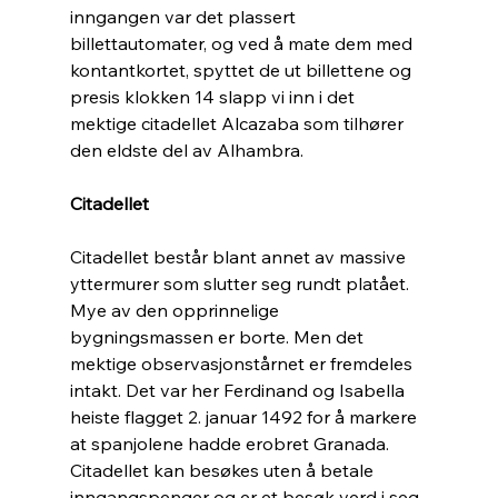
inngangen var det plassert 
billettautomater, og ved å mate dem med 
kontantkortet, spyttet de ut billettene og 
presis klokken 14 slapp vi inn i det 
mektige citadellet Alcazaba som tilhører 
den eldste del av Alhambra. 
Citadellet
Citadellet består blant annet av massive 
yttermurer som slutter seg rundt platået. 
Mye av den opprinnelige 
bygningsmassen er borte. Men det 
mektige observasjonstårnet er fremdeles 
intakt. Det var her Ferdinand og Isabella 
heiste flagget 2. januar 1492 for å markere 
at spanjolene hadde erobret Granada. 
Citadellet kan besøkes uten å betale 
inngangspenger og er et besøk verd i seg 