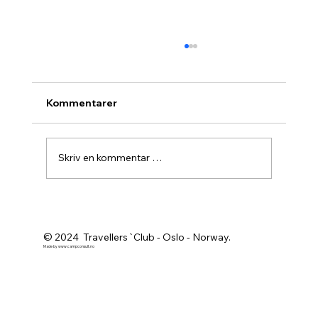
Kommentarer
Skriv en kommentar …
Agurknytt fra Pau og Oslo
© 2024 Travellers`Club - Oslo - Norway.
Made by
www.campconsult.no