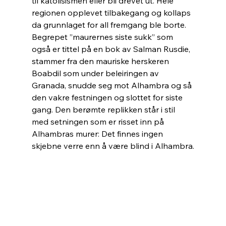
til katolisismen eller bli drevet ut. Hele 
regionen opplevet tilbakegang og kollaps 
da grunnlaget for all fremgang ble borte. 
Begrepet ”maurernes siste sukk” som 
også er tittel på en bok av Salman Rusdie, 
stammer fra den mauriske herskeren 
Boabdil som under beleiringen av 
Granada, snudde seg mot Alhambra og så 
den vakre festningen og slottet for siste 
gang. Den berømte replikken står i stil 
med setningen som er risset inn på 
Alhambras murer: Det finnes ingen 
skjebne verre enn å være blind i Alhambra.