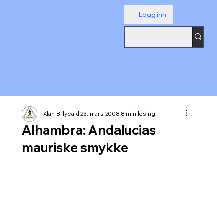
Logg inn
Alan Billyeald
23. mars 2008
8 min lesing
Alhambra: Andalucias
mauriske smykke