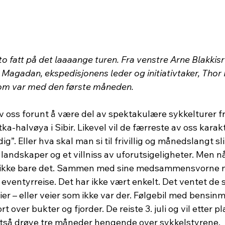
o fatt på det laaaange turen. Fra venstre Arne Blakkis
 Magadan, ekspedisjonens leder og initiativtaker, Thor
m var med den første måneden.
 oss forunt å være del av spektakulære sykkelturer fra
ka-halvøya i Sibir. Likevel vil de færreste av oss karak
”. Eller hva skal man si til frivillig og månedslangt sl
ndskaper og et villniss av uforutsigeligheter. Men nå 
g ikke bare det. Sammen med sine medsammensvorne 
 eventyrreise. Det har ikke vært enkelt. Det ventet de s
r – eller veier som ikke var der. Følgebil med bensin
 over bukter og fjorder. De reiste 3. juli og vil etter 
 altså drøye tre måneder hengende over sykkelstyrene.