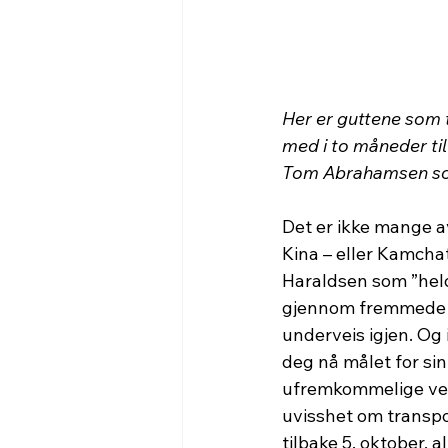
Her er guttene som t
med i to måneder til
Tom Abrahamsen so
Det er ikke mange av
Kina – eller Kamchat
Haraldsen som ”heldig
gjennom fremmede la
underveis igjen. O
deg nå målet for sin
ufremkommelige veie
uvisshet om transport
tilbake 5. oktober,