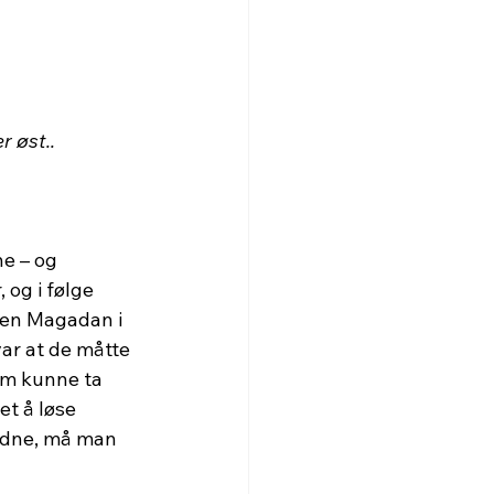
r øst..
e – og 
og i følge 
byen Magadan i 
ar at de måtte 
om kunne ta 
t å løse 
ordne, må man 