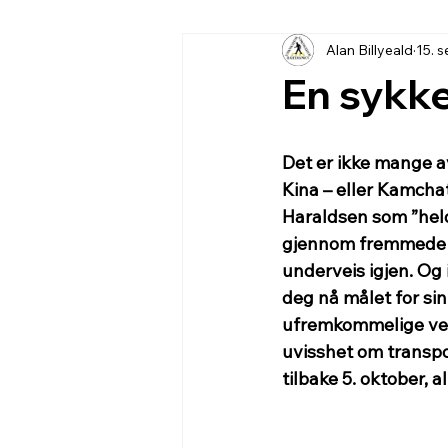
Alan Billyeald
15. 
En sykke
Det er ikke mange av
Kina – eller Kamchat
Haraldsen som ”heldig
gjennom fremmede la
underveis igjen. O
deg nå målet for sin
ufremkommelige veie
uvisshet om transport
tilbake 5. oktober,