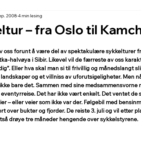
sep. 2008
4 min lesing
ltur – fra Oslo til Kamc
 oss forunt å være del av spektakulære sykkelturer fra
ka-halvøya i Sibir. Likevel vil de færreste av oss karak
”. Eller hva skal man si til frivillig og månedslangt sl
ndskaper og et villniss av uforutsigeligheter. Men nå 
g ikke bare det. Sammen med sine medsammensvorne 
 eventyrreise. Det har ikke vært enkelt. Det ventet de s
r – eller veier som ikke var der. Følgebil med bensin
 over bukter og fjorder. De reiste 3. juli og vil etter 
 altså drøye tre måneder hengende over sykkelstyrene.