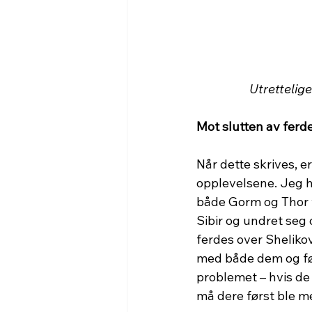
Utrettelige
Mot slutten av ferd
Når dette skrives, e
opplevelsene. Jeg h
både Gorm og Thor va
Sibir og undret seg
ferdes over Shelikov
med både dem og følg
problemet – hvis de
må dere først ble me