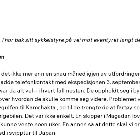
 Thor bak sitt sykkelstyre på vei mot eventyret langt de
en
r det ikke mer enn en snau måned igjen av utfordringen
adde telefonkontakt med ekspedisjonen 3. september, 
r da alt vel – i hvert fall nesten. De oppholdt seg i 
 over hvordan de skulle komme seg videre. Problemet v
gulfen til Kamchakta , og til de trengte de at fartøy s
ebilen. Det var ikke enkelt. En skipper i Magadan love
 kunne vente noen uker. En annen sa at dette skal vi 
d i svipptur til Japan.