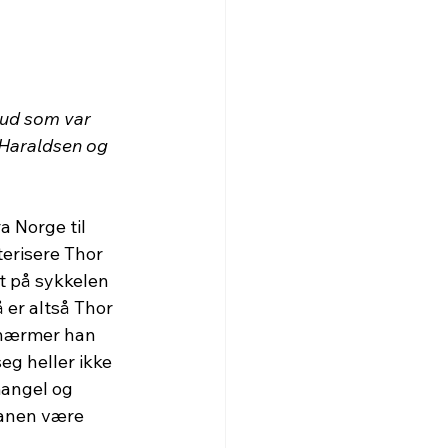
rud som var 
 Haraldsen og 
 Norge til 
terisere Thor 
it på sykkelen 
er altså Thor 
nærmer han 
eg heller ikke 
mangel og 
planen være 