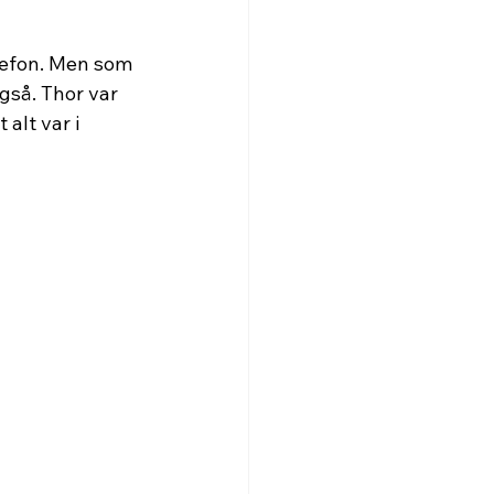
lefon. Men som 
gså. Thor var 
alt var i 