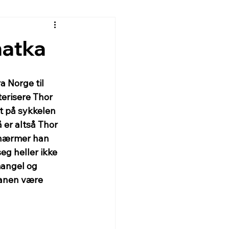
hatka
 Norge til 
terisere Thor 
it på sykkelen 
er altså Thor 
nærmer han 
eg heller ikke 
mangel og 
planen være 